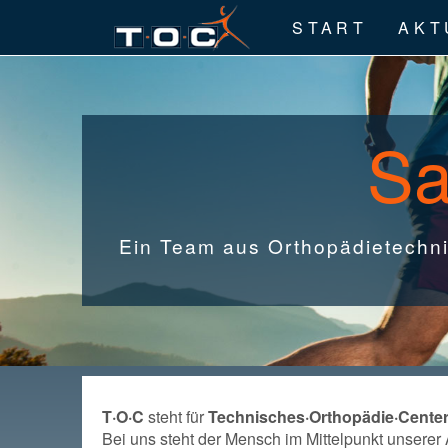
START
AKT
Sa
Ein Team aus Orthopädietechnik
T·O·C
steht für
Technisches·Orthopädie·Cente
Bei uns steht der Mensch im Mittelpunkt unserer