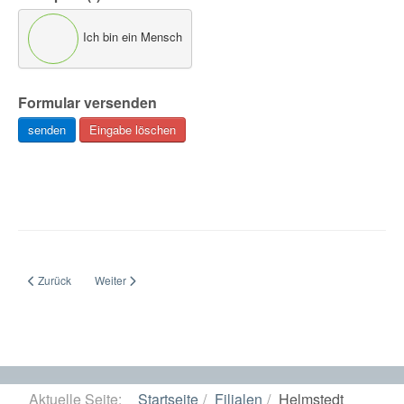
Ich bin ein Mensch
Formular versenden
senden
Eingabe löschen
Vorheriger Beitrag: Genthin
Nächster Beitrag: Königslutter
Zurück
Weiter
Aktuelle Seite:
Startseite
Filialen
Helmstedt