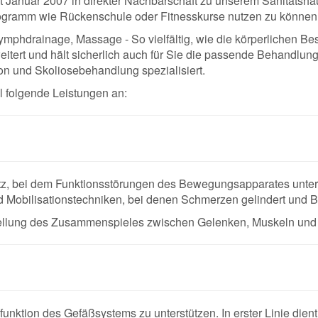
 Januar 2007 in direkter Nachbarschaft zu unserem Sanitätshau
ogramm wie Rückenschule oder Fitnesskurse nutzen zu können
mphdrainage, Massage - So vielfältig, wie die körperlichen B
eitert und hält sicherlich auch für Sie die passende Behandlun
on und Skoliosebehandlung spezialisiert.
ll folgende Leistungen an:
tz, bei dem Funktionsstörungen des Bewegungsapparates unter
nd Mobilisationstechniken, bei denen Schmerzen gelindert und
llung des Zusammenspieles zwischen Gelenken, Muskeln und
pfunktion des Gefäßsystems zu unterstützen. In erster Linie di