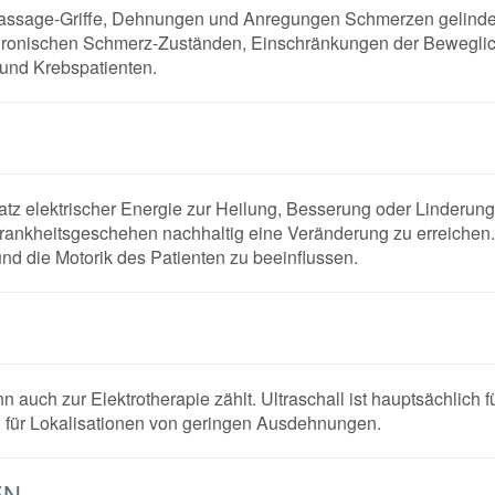
 Massage-Griffe, Dehnungen und Anregungen Schmerzen gelinde
 chronischen Schmerz-Zuständen, Einschränkungen der Beweglich
und Krebspatienten.
nsatz elektrischer Energie zur Heilung, Besserung oder Linderun
 Krankheitsgeschehen nachhaltig eine Veränderung zu erreichen
nd die Motorik des Patienten zu beeinflussen.
inn auch zur Elektrotherapie zählt. Ultraschall ist hauptsächlic
ch für Lokalisationen von geringen Ausdehnungen.
EN