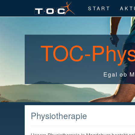
START
AKT
TOC-Physi
Egal ob M
Physiotherapie