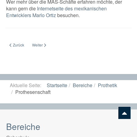
Wer mehr über die MAS-Schäfte erfahren möchte, der
kann gern die
Internetseite des mexikanischen
Entwicklers Marlo Ortiz
besuchen.
Vorheriger Beitrag: Prothesensprechstunde
Nächster Beitrag: Milwaukee-Prothesenschaft
Zurück
Weiter
Aktuelle Seite:
Startseite
Bereiche
Prothetik
Prothesenschaft
Bereiche